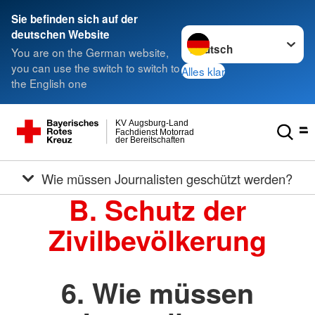
Sie befinden sich auf der
Sprache wechseln zu
deutschen Website
You are on the German website,
you can use the switch to switch to
Alles klar
the English one
KV Augsburg-Land
Fachdienst Motorrad
der Bereitschaften
Wie müssen Journalisten geschützt werden?
B. Schutz der
Zivilbevölkerung
6. Wie müssen