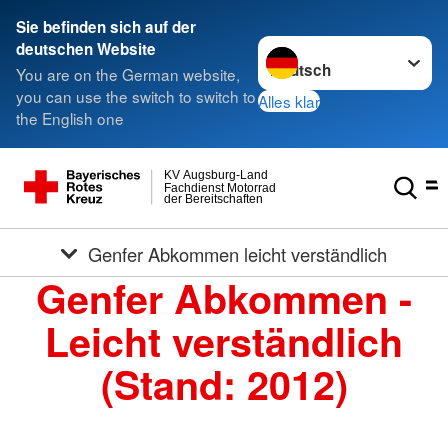
Sie befinden sich auf der
Sprache wechseln zu
deutschen Website
You are on the German website,
you can use the switch to switch to
Alles klar
the English one
KV Augsburg-Land
Fachdienst Motorrad
der Bereitschaften
Genfer Abkommen leicht verständlich
Genfer Abkommen -
Leicht verständlich
(Stand: 2012)