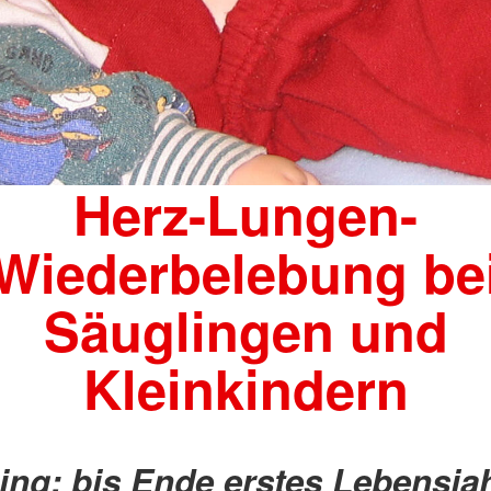
Herz-Lungen-
Wiederbelebung be
Säuglingen und
Kleinkindern
ing: bis Ende erstes Lebensjah