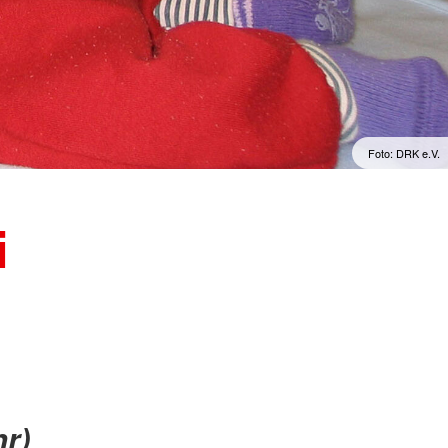
Foto: DRK e.V.
i
r)