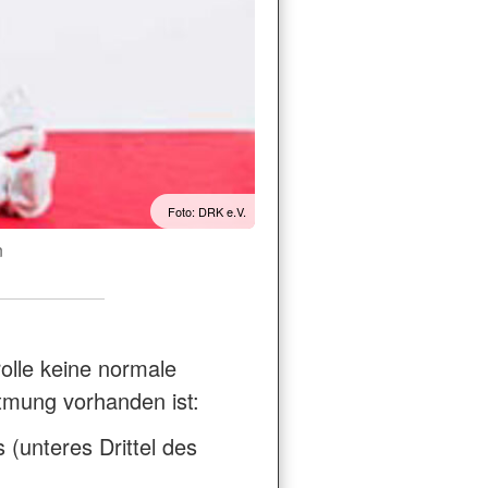
Foto: DRK e.V.
n
lle keine normale
tmung vorhanden ist:
(unteres Drittel des