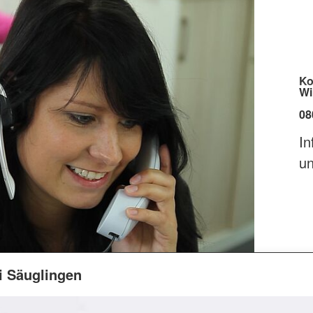
Ko
Wi
08
In
un
 Säuglingen