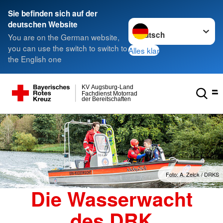
Sie befinden sich auf der
Sprache wechseln zu
deutschen Website
You are on the German website,
you can use the switch to switch to
Alles klar
the English one
KV Augsburg-Land
Fachdienst Motorrad
der Bereitschaften
Foto: A. Zelck / DRKS
Die Wasserwacht
des DRK